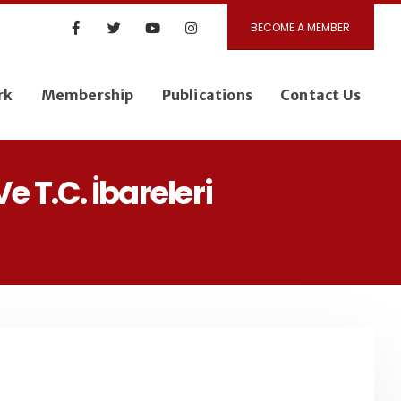
BECOME A MEMBER
rk
Membership
Publications
Contact Us
e T.C. İbareleri