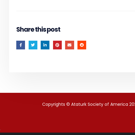
Share this post
Copyrights © Ataturk Society of America 202
.