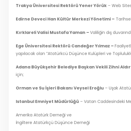
Trakya Üniversitesi Rektörü Yener Yörük
– Web Sites
Edirne Deveci Han Kültür Merkezi Yönetimi –
Tarihsel
Kırklareli Valisi Mustafa Yaman –
Valiliğin dış duvarın
Ege Üniversitesi Rektörü Candeğer Yılmaz –
Faaliyet
yapılacak olan ”Atatürkcü Düşünce Kulüpleri ve Toplulukları
Adana Büyükşehir Belediye Başkan Vekili Zihni Ald
için;
Orman ve Su İşleri Bakanı Veysel Eroğlu
– Uşak Atatürk
Istanbul Emniyet Müdürlüğü
– Vatan Caddesindeki Merk
Amerika Atatürk Derneği ve
İngiltere Atatürkçü Düşünce Derneği