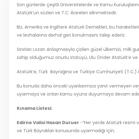
Son günlerde çeşitli Üniversitelerde ve Kamu Kuruluşların
Atatürk’un sözleri ve T.C. ibareleri silinmektedir.
Biz, Amerika ve İngiltere Atatürk Dernekleri, bu haraketleri
ve levhalarına derhal geri konulmasını talep ederiz.
Sınırları Lozan Anlaşmasıyla çizilen güzel ülkemizi, milli g
sahip olduğumuz onurlu statüyü, Ulu Önder Atatürk’e ve o
Atatürk’e, Türk Bayrağına ve Türkiye Cumhuriyeti (T.C.) iba
Bu konuda daha önceki uyarılarımıza yanıt vermeyen veya
uyarmaya ve onları kamu oyuna duyurmaya devam ede
Kınama Listesi:
Edirne Valisi Hasan Duruer
-“Her yerde Atatürk resmi v
ve Türk Bayrakları konusunda uyarmadığı için;