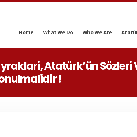
Home
What We Do
Who We Are
Atatü
raklari, Atatürk’ün Sözleri V
Konulmalidir !