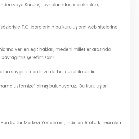
rinden veya Kuruluş Levhalarından indirilmekte,
sözleriyle T.C. İbarelerinin bu kuruluşların web sitelerine
nlarına verilen eşit hakları, medeni milletler arasında
bayrağımız şerefimizdir !
an saygısızlıklardır ve derhal düzeltilmelidir.
ınama Listemize” almış bulunuyoruz. Bu Kuruluşları
an Kültür Merkezi Yönetimini, indirilen Atatürk resimleri