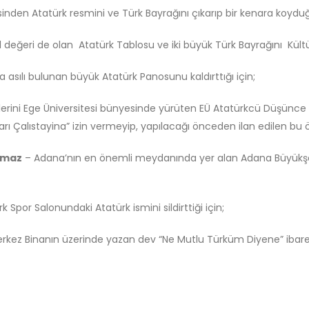
inden Atatürk resmini ve Türk Bayrağını çıkarıp bir kenara koyduğ
 değeri de olan Atatürk Tablosu ve iki büyük Türk Bayrağını Kültür
da asılı bulunan büyük Atatürk Panosunu kaldırttığı için;
lerini Ege Üniversitesi bünyesinde yürüten EÜ Atatürkcü Düşünce 
 Çalıstayina” izin vermeyip, yapılacağı önceden ilan edilen bu öneml
ırmaz
– Adana’nın en önemli meydanında yer alan Adana Büyükşehir
 Spor Salonundaki Atatürk ismini sildirttiği için;
ez Binanın üzerinde yazan dev “Ne Mutlu Türküm Diyene” ibaresini 