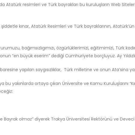
da Atatürk resimleri ve Türk bayrakları bu kuruluşların Web Sitele
 şiddetle kınar, Atatürk Resimleri ve Türk bayraklarının, Atatürk’ün 
ururumuzu, bağımsızlıgımızı, özgürlüklerimizi, eğitimimizi, Türk kadı
nun “en büyük eserim” dediği Cumhuriyete borçluyuz. Ay Yıldızlı 
resine yapılan saygısızlıklar, Türk milletine ve onun Ata’sina yapıl
 bu yakınlarda ortaya çıkan Üniversite ve Kamu Kuruluşlarını “K
ceğiz:
e Bayrak olmaz” diyerek Trakya Üniversitesi Rektörünü ve Deveci H