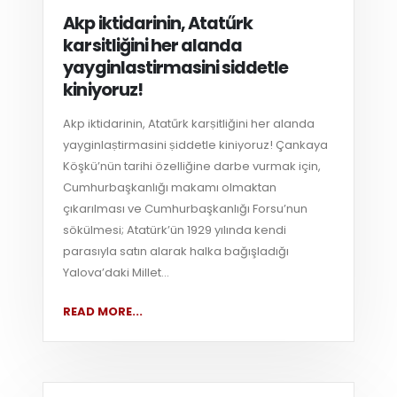
Akp iktidarinin, Atatűrk
karsitliğini her alanda
yayginlastirmasini siddetle
kiniyoruz!
Akp iktidarinin, Atatűrk karṣitliğini her alanda
yayginlaṣtirmasini ṣiddetle kiniyoruz! Çankaya
Köşkü’nün tarihi özelliğine darbe vurmak için,
Cumhurbaşkanlığı makamı olmaktan
çıkarılması ve Cumhurbaşkanlığı Forsu’nun
sökülmesi; Atatürk’ün 1929 yılında kendi
parasıyla satın alarak halka bağışladığı
Yalova’daki Millet...
READ MORE...