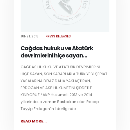
JUNE 1, 2015
PRESS RELEASES
Cağdas hukuku ve Atatürk
devrimlerini hiçe sayan…
CAĞDAS HUKUKU VE ATATÜRK DEVRIMLERINI
HIÇE SAYAN, SON KARARLARLA TÜRKIYE’YI ŞERIAT
YASALARINA BIRAZ DAHA YAKLAŞTIRAN,
ERDOĞAN VE AKP HÜKÜMETINI ŞIDDETLE
KINIYORUZ ! AKP Hukumeti 2013 ve 2014
yillarinda, o zaman Basbakan olan Recep
Tayyip Erdogan’in liderliginde...
READ MORE...