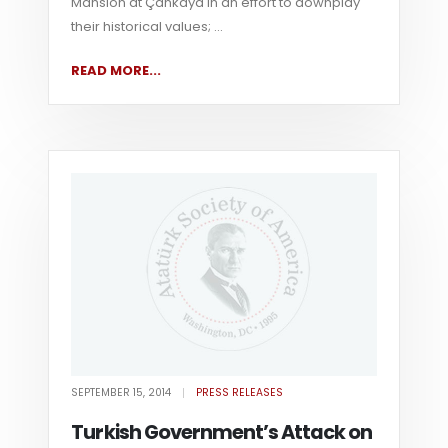
Mansion at Çankaya in an effort to downplay
their historical values; ...
READ MORE...
SEPTEMBER 15, 2014
PRESS RELEASES
Turkish Government’s Attack on